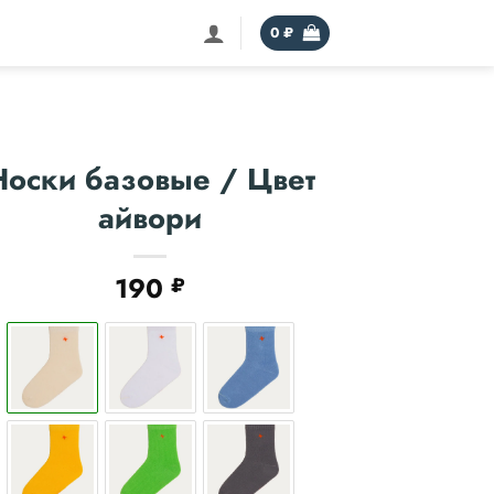
0
₽
Носки базовые / Цвет
айвори
190
₽